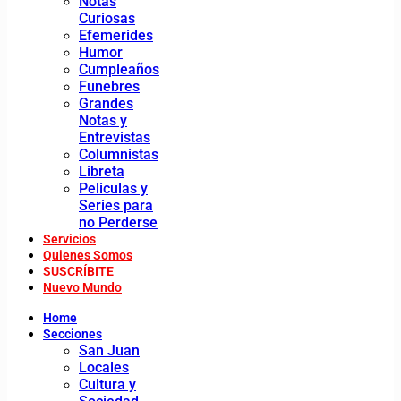
Notas
Curiosas
Efemerides
Humor
Cumpleaños
Funebres
Grandes
Notas y
Entrevistas
Columnistas
Libreta
Peliculas y
Series para
no Perderse
Servicios
Quienes Somos
SUSCRÍBITE
Nuevo Mundo
Home
Secciones
San Juan
Locales
Cultura y