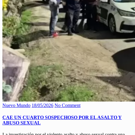
Nuevo Mundo
18/05/2026
No Comment
CAE UN CUARTO SOSPECHOSO POR EL ASALTO Y
ABUSO SEXUAL
La investigación por el violento asalto y abuso sexual contra una