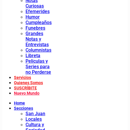
Notas
Curiosas
Efemerides
Humor
Cumpleaños
Funebres
Grandes
Notas y
Entrevistas
Columnistas
Libreta
Peliculas y
Series para
no Perderse
Servicios
Quienes Somos
SUSCRÍBITE
Nuevo Mundo
Home
Secciones
San Juan
Locales
Cultura y