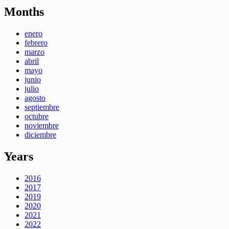
Months
enero
febrero
marzo
abril
mayo
junio
julio
agosto
septiembre
octubre
noviembre
diciembre
Years
2016
2017
2019
2020
2021
2022