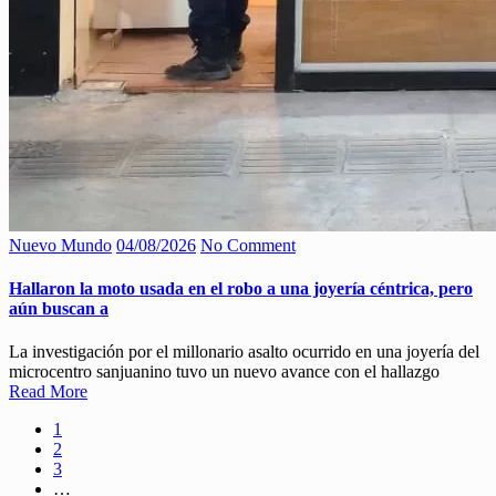
Nuevo Mundo
04/08/2026
No Comment
Hallaron la moto usada en el robo a una joyería céntrica, pero
aún buscan a
La investigación por el millonario asalto ocurrido en una joyería del
microcentro sanjuanino tuvo un nuevo avance con el hallazgo
Read More
1
2
3
…