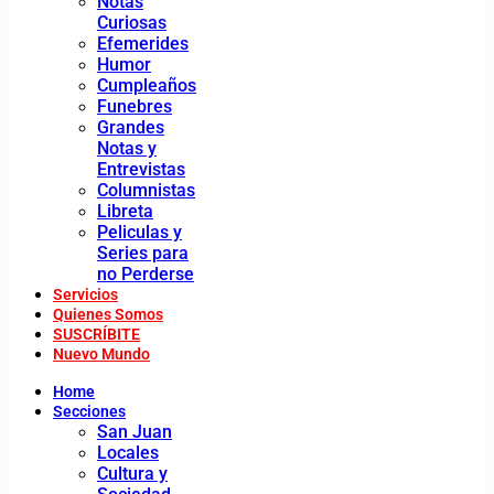
Notas
Curiosas
Efemerides
Humor
Cumpleaños
Funebres
Grandes
Notas y
Entrevistas
Columnistas
Libreta
Peliculas y
Series para
no Perderse
Servicios
Quienes Somos
SUSCRÍBITE
Nuevo Mundo
Home
Secciones
San Juan
Locales
Cultura y