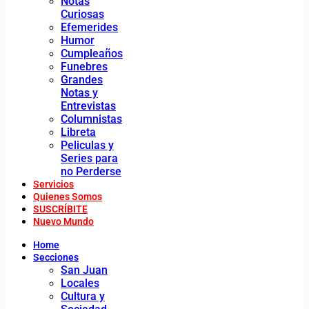
Notas
Curiosas
Efemerides
Humor
Cumpleaños
Funebres
Grandes
Notas y
Entrevistas
Columnistas
Libreta
Peliculas y
Series para
no Perderse
Servicios
Quienes Somos
SUSCRÍBITE
Nuevo Mundo
Home
Secciones
San Juan
Locales
Cultura y