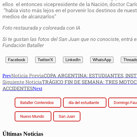
ellos el entonces vicepresidente de la Nación, doctor Carlo
“había visto más lejos en el porvenir los destinos de nues
medios de alcanzarlos”
Foto restaurada y coloreada con IA
Si te gustan las fotos del San Juan que no conociste, entrá 
Fundación Bataller
Facebook
Twitter/X
LinkedIn
WhatsApp
Thread
Noticia Previa
COPA ARGENTINA: ESTUDIANTES, INS
Prev
Siguiente Noticia
TRÁGICO FIN DE SEMANA: TRES MOTOCI
ACCIDENTES
Next
Bataller Contenidos
día del estudiante
Domingo Faus
Nuevo Mundo
San Juan
Últimas Noticias