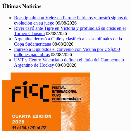
Últimas Noticias
Boca igualó con Vélez en Parque Patricios y mostró signos de
evolución en su juego
09/08/2026
River cayó ante Tigre en Victoria y profundizó su crisis en el
Torneo Clausura
08/08/2026
Argentina derrotó a Chile y clasificó a las semifinales de la
Copa Sudamericana
08/08/2026
Ingresó a Diputados el convenio con Vicuña por US$250
millones para obras
08/08/2026
UVT y Centro Valenciano definen el título del Campeonato
Argentino de Hockey
08/08/2026