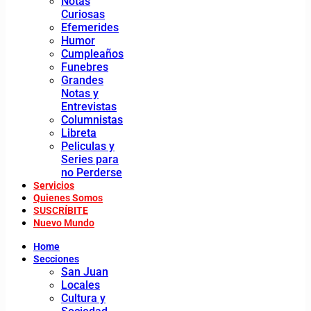
Notas
Curiosas
Efemerides
Humor
Cumpleaños
Funebres
Grandes
Notas y
Entrevistas
Columnistas
Libreta
Peliculas y
Series para
no Perderse
Servicios
Quienes Somos
SUSCRÍBITE
Nuevo Mundo
Home
Secciones
San Juan
Locales
Cultura y