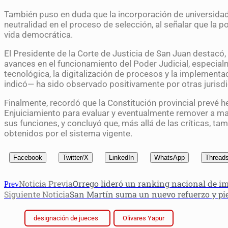
También puso en duda que la incorporación de universid
neutralidad en el proceso de selección, al señalar que la p
vida democrática.
El Presidente de la Corte de Justicia de San Juan destacó
avances en el funcionamiento del Poder Judicial, especia
tecnológica, la digitalización de procesos y la implement
indicó— ha sido observado positivamente por otras jurisd
Finalmente, recordó que la Constitución provincial prevé 
Enjuiciamiento para evaluar y eventualmente remover a 
sus funciones, y concluyó que, más allá de las críticas, ta
obtenidos por el sistema vigente.
Facebook
Twitter/X
LinkedIn
WhatsApp
Thread
Noticia Previa
Orrego lideró un ranking nacional de i
Prev
Siguiente Noticia
San Martín suma un nuevo refuerzo y pi
designación de jueces
Olivares Yapur