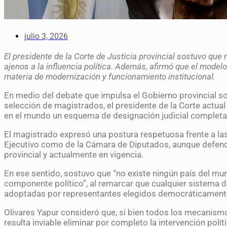
julio 3, 2026
El presidente de la Corte de Justicia provincial sostuvo qu
ajenos a la influencia política. Además, afirmó que el model
materia de modernización y funcionamiento institucional.
En medio del debate que impulsa el Gobierno provincial s
selección de magistrados, el presidente de la Corte actual 
en el mundo un esquema de designación judicial completam
El magistrado expresó una postura respetuosa frente a las
Ejecutivo como de la Cámara de Diputados, aunque defendi
provincial y actualmente en vigencia.
En ese sentido, sostuvo que “no existe ningún país del m
componente político”, al remarcar que cualquier sistema 
adoptadas por representantes elegidos democráticament
Olivares Yapur consideró que, si bien todos los mecanism
resulta inviable eliminar por completo la intervención polí