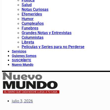
Política
Salud
Notas Curiosas
Efemerides
Humor
Cumpleaños
Funebres
Grandes Notas y Entrevistas
Columnistas
Libreta
Peliculas y Series para no Perderse
Servicios
Quienes Somos
SUSCRÍBITE
Nuevo Mundo
julio 3, 2026