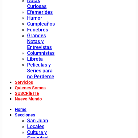
Notas
Curiosas
Efemerides
Humor
Cumpleaños
Funebres
Grandes
Notas y
Entrevistas
Columnistas
Libreta
Peliculas y
Series para
no Perderse
Servicios
Quienes Somos
SUSCRÍBITE
Nuevo Mundo
Home
Secciones
San Juan
Locales
Cultura y