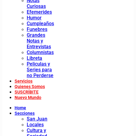
Notas
Curiosas
Efemerides
Humor
Cumpleaños
Funebres
Grandes
Notas y
Entrevistas
Columnistas
Libreta
Peliculas y
Series para
no Perderse
Servicios
Quienes Somos
SUSCRÍBITE
Nuevo Mundo
Home
Secciones
San Juan
Locales
Cultura y