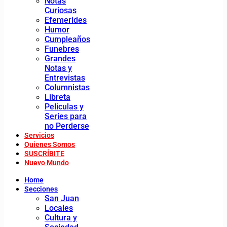
Notas
Curiosas
Efemerides
Humor
Cumpleaños
Funebres
Grandes
Notas y
Entrevistas
Columnistas
Libreta
Peliculas y
Series para
no Perderse
Servicios
Quienes Somos
SUSCRÍBITE
Nuevo Mundo
Home
Secciones
San Juan
Locales
Cultura y