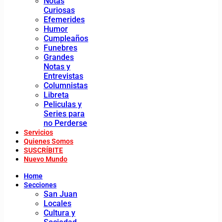
Notas
Curiosas
Efemerides
Humor
Cumpleaños
Funebres
Grandes
Notas y
Entrevistas
Columnistas
Libreta
Peliculas y
Series para
no Perderse
Servicios
Quienes Somos
SUSCRÍBITE
Nuevo Mundo
Home
Secciones
San Juan
Locales
Cultura y