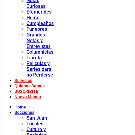
Notas
Curiosas
Efemerides
Humor
Cumpleaños
Funebres
Grandes
Notas y
Entrevistas
Columnistas
Libreta
Peliculas y
Series para
no Perderse
Servicios
Quienes Somos
SUSCRÍBITE
Nuevo Mundo
Home
Secciones
San Juan
Locales
Cultura y