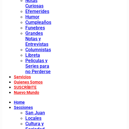
Notas
Curiosas
Efemerides
Humor
Cumpleaños
Funebres
Grandes
Notas y
Entrevistas
Columnistas
Libreta
Peliculas y
Series para
no Perderse
Servicios
Quienes Somos
SUSCRÍBITE
Nuevo Mundo
Home
Secciones
San Juan
Locales
Cultura y