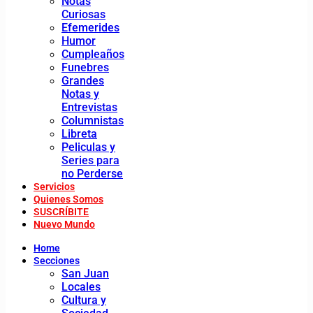
Notas
Curiosas
Efemerides
Humor
Cumpleaños
Funebres
Grandes
Notas y
Entrevistas
Columnistas
Libreta
Peliculas y
Series para
no Perderse
Servicios
Quienes Somos
SUSCRÍBITE
Nuevo Mundo
Home
Secciones
San Juan
Locales
Cultura y