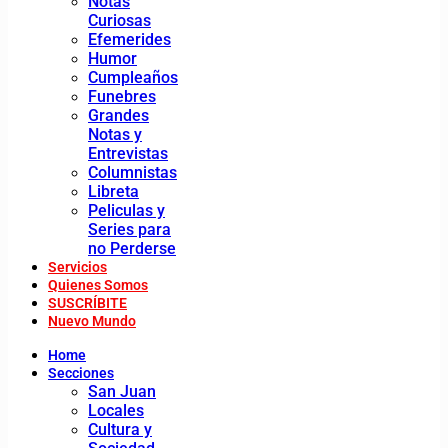
Notas
Curiosas
Efemerides
Humor
Cumpleaños
Funebres
Grandes
Notas y
Entrevistas
Columnistas
Libreta
Peliculas y
Series para
no Perderse
Servicios
Quienes Somos
SUSCRÍBITE
Nuevo Mundo
Home
Secciones
San Juan
Locales
Cultura y