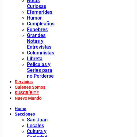
Notas
Curiosas
Efemerides
Humor
Cumpleaños
Funebres
Grandes
Notas y
Entrevistas
Columnistas
Libreta
Peliculas y
Series para
no Perderse
Servicios
Quienes Somos
SUSCRÍBITE
Nuevo Mundo
Home
Secciones
San Juan
Locales
Cultura y