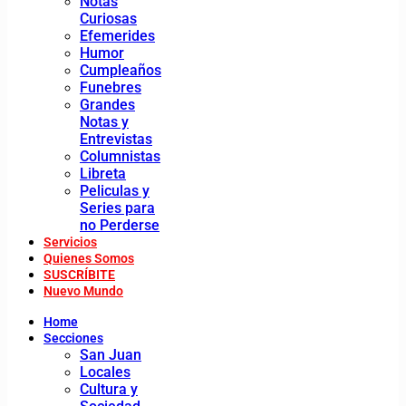
Notas
Curiosas
Efemerides
Humor
Cumpleaños
Funebres
Grandes
Notas y
Entrevistas
Columnistas
Libreta
Peliculas y
Series para
no Perderse
Servicios
Quienes Somos
SUSCRÍBITE
Nuevo Mundo
Home
Secciones
San Juan
Locales
Cultura y