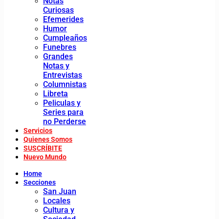
Notas
Curiosas
Efemerides
Humor
Cumpleaños
Funebres
Grandes
Notas y
Entrevistas
Columnistas
Libreta
Peliculas y
Series para
no Perderse
Servicios
Quienes Somos
SUSCRÍBITE
Nuevo Mundo
Home
Secciones
San Juan
Locales
Cultura y