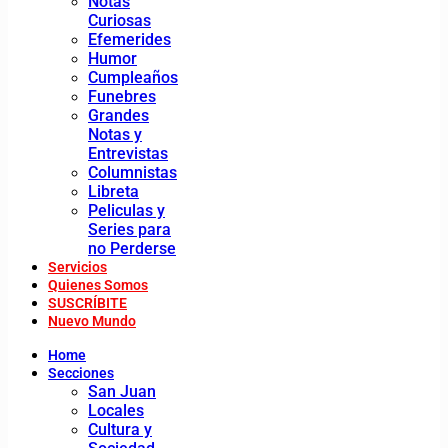
Notas
Curiosas
Efemerides
Humor
Cumpleaños
Funebres
Grandes
Notas y
Entrevistas
Columnistas
Libreta
Peliculas y
Series para
no Perderse
Servicios
Quienes Somos
SUSCRÍBITE
Nuevo Mundo
Home
Secciones
San Juan
Locales
Cultura y