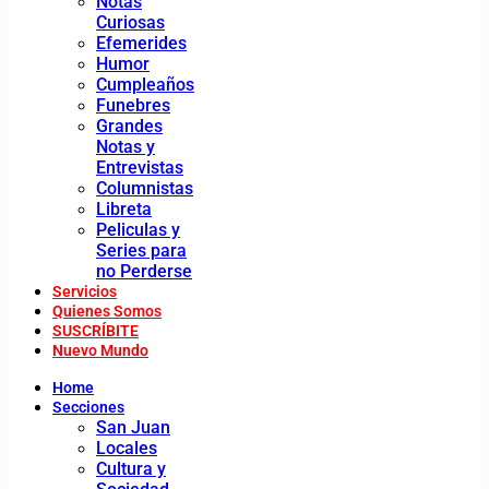
Notas
Curiosas
Efemerides
Humor
Cumpleaños
Funebres
Grandes
Notas y
Entrevistas
Columnistas
Libreta
Peliculas y
Series para
no Perderse
Servicios
Quienes Somos
SUSCRÍBITE
Nuevo Mundo
Home
Secciones
San Juan
Locales
Cultura y