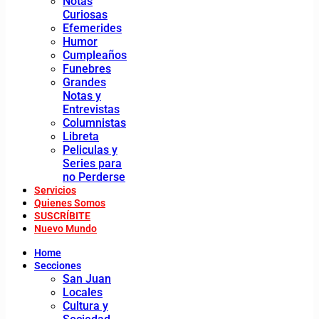
Notas
Curiosas
Efemerides
Humor
Cumpleaños
Funebres
Grandes
Notas y
Entrevistas
Columnistas
Libreta
Peliculas y
Series para
no Perderse
Servicios
Quienes Somos
SUSCRÍBITE
Nuevo Mundo
Home
Secciones
San Juan
Locales
Cultura y