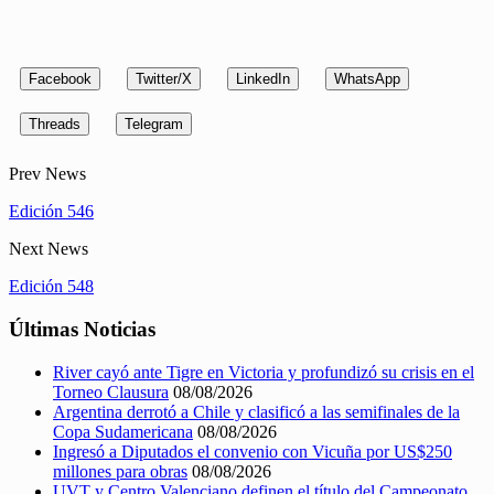
Facebook
Twitter/X
LinkedIn
WhatsApp
Threads
Telegram
Prev News
Edición 546
Next News
Edición 548
Últimas Noticias
River cayó ante Tigre en Victoria y profundizó su crisis en el
Torneo Clausura
08/08/2026
Argentina derrotó a Chile y clasificó a las semifinales de la
Copa Sudamericana
08/08/2026
Ingresó a Diputados el convenio con Vicuña por US$250
millones para obras
08/08/2026
UVT y Centro Valenciano definen el título del Campeonato