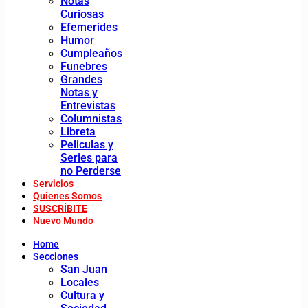
Notas
Curiosas
Efemerides
Humor
Cumpleaños
Funebres
Grandes
Notas y
Entrevistas
Columnistas
Libreta
Peliculas y
Series para
no Perderse
Servicios
Quienes Somos
SUSCRÍBITE
Nuevo Mundo
Home
Secciones
San Juan
Locales
Cultura y