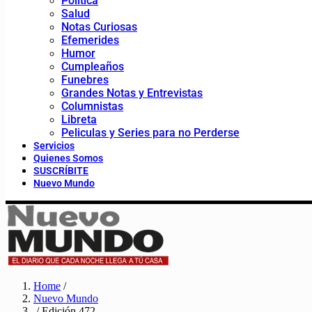
Política
Salud
Notas Curiosas
Efemerides
Humor
Cumpleaños
Funebres
Grandes Notas y Entrevistas
Columnistas
Libreta
Peliculas y Series para no Perderse
Servicios
Quienes Somos
SUSCRÍBITE
Nuevo Mundo
Home
/
Nuevo Mundo
/ Edición 472