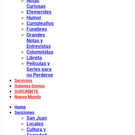
Notas
Curiosas
Efemerides
Humor
Cumpleaños
Funebres
Grandes
Notas y
Entrevistas
Columnistas
Libreta
Peliculas y
Series para
no Perderse
Servicios
Quienes Somos
SUSCRÍBITE
Nuevo Mundo
Home
Secciones
San Juan
Locales
Cultura y