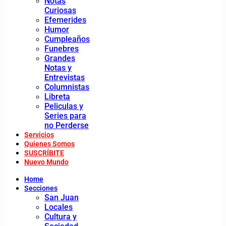
Notas
Curiosas
Efemerides
Humor
Cumpleaños
Funebres
Grandes
Notas y
Entrevistas
Columnistas
Libreta
Peliculas y
Series para
no Perderse
Servicios
Quienes Somos
SUSCRÍBITE
Nuevo Mundo
Home
Secciones
San Juan
Locales
Cultura y