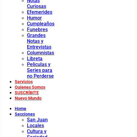
Notas
Curiosas
Efemerides
Humor
Cumpleaños
Funebres
Grandes
Notas y
Entrevistas
Columnistas
Libreta
Peliculas y
Series para
no Perderse
Servicios
Quienes Somos
SUSCRÍBITE
Nuevo Mundo
Home
Secciones
San Juan
Locales
Cultura y