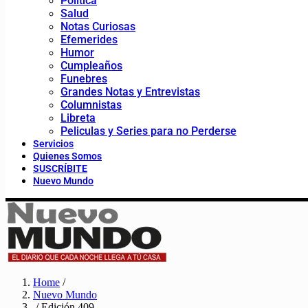
Política
Salud
Notas Curiosas
Efemerides
Humor
Cumpleaños
Funebres
Grandes Notas y Entrevistas
Columnistas
Libreta
Peliculas y Series para no Perderse
Servicios
Quienes Somos
SUSCRÍBITE
Nuevo Mundo
Home
/
Nuevo Mundo
/ Edición 409