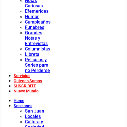
Notas
Curiosas
Efemerides
Humor
Cumpleaños
Funebres
Grandes
Notas y
Entrevistas
Columnistas
Libreta
Peliculas y
Series para
no Perderse
Servicios
Quienes Somos
SUSCRÍBITE
Nuevo Mundo
Home
Secciones
San Juan
Locales
Cultura y