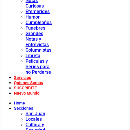
Notas
Curiosas
Efemerides
Humor
Cumpleaños
Funebres
Grandes
Notas y
Entrevistas
Columnistas
Libreta
Peliculas y
Series para
no Perderse
Servicios
Quienes Somos
SUSCRÍBITE
Nuevo Mundo
Home
Secciones
San Juan
Locales
Cultura y