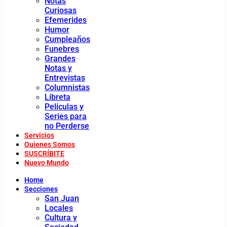
Notas
Curiosas
Efemerides
Humor
Cumpleaños
Funebres
Grandes
Notas y
Entrevistas
Columnistas
Libreta
Peliculas y
Series para
no Perderse
Servicios
Quienes Somos
SUSCRÍBITE
Nuevo Mundo
Home
Secciones
San Juan
Locales
Cultura y