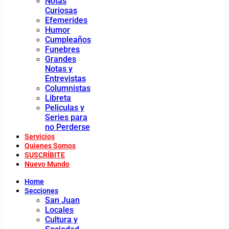
Notas
Curiosas
Efemerides
Humor
Cumpleaños
Funebres
Grandes
Notas y
Entrevistas
Columnistas
Libreta
Peliculas y
Series para
no Perderse
Servicios
Quienes Somos
SUSCRÍBITE
Nuevo Mundo
Home
Secciones
San Juan
Locales
Cultura y