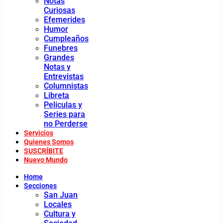
Notas
Curiosas
Efemerides
Humor
Cumpleaños
Funebres
Grandes
Notas y
Entrevistas
Columnistas
Libreta
Peliculas y
Series para
no Perderse
Servicios
Quienes Somos
SUSCRÍBITE
Nuevo Mundo
Home
Secciones
San Juan
Locales
Cultura y