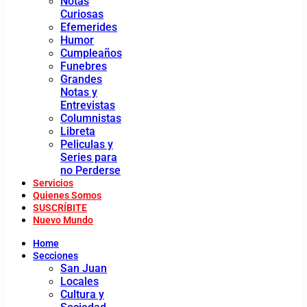
Notas
Curiosas
Efemerides
Humor
Cumpleaños
Funebres
Grandes
Notas y
Entrevistas
Columnistas
Libreta
Peliculas y
Series para
no Perderse
Servicios
Quienes Somos
SUSCRÍBITE
Nuevo Mundo
Home
Secciones
San Juan
Locales
Cultura y