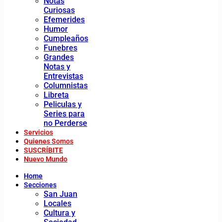
Notas
Curiosas
Efemerides
Humor
Cumpleaños
Funebres
Grandes
Notas y
Entrevistas
Columnistas
Libreta
Peliculas y
Series para
no Perderse
Servicios
Quienes Somos
SUSCRÍBITE
Nuevo Mundo
Home
Secciones
San Juan
Locales
Cultura y