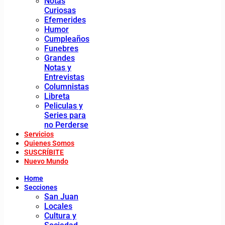
Notas
Curiosas
Efemerides
Humor
Cumpleaños
Funebres
Grandes
Notas y
Entrevistas
Columnistas
Libreta
Peliculas y
Series para
no Perderse
Servicios
Quienes Somos
SUSCRÍBITE
Nuevo Mundo
Home
Secciones
San Juan
Locales
Cultura y