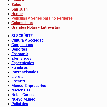
Política
Salud
San Juan
Humor
Peliculas y Series para no Perderse
Columnistas
Grandes Notas y Entrevistas
SUSCRÍBITE
Cultura y Sociedad
Cumpleaños
Deportes
Economía
Efemerides
Espectáculos
Funebres
Internacionales
Libreta
Locales
Mundo Empresarios
Nacionales
Notas Curiosas
Nuevo Mundo
Policiales