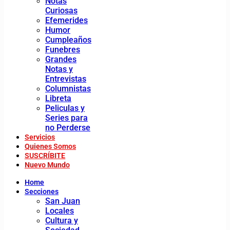
Notas
Curiosas
Efemerides
Humor
Cumpleaños
Funebres
Grandes
Notas y
Entrevistas
Columnistas
Libreta
Peliculas y
Series para
no Perderse
Servicios
Quienes Somos
SUSCRÍBITE
Nuevo Mundo
Home
Secciones
San Juan
Locales
Cultura y