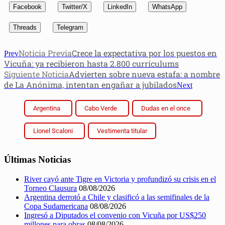
Facebook
Twitter/X
LinkedIn
WhatsApp
Threads
Telegram
Noticia Previa
Crece la expectativa por los puestos en
Prev
Vicuña: ya recibieron hasta 2.800 currículums
Siguiente Noticia
Advierten sobre nueva estafa: a nombre
de La Anónima, intentan engañar a jubilados
Next
Argentina
Cabo Verde
Dudas en el once
Lionel Scaloni
Vestimenta titular
Últimas Noticias
River cayó ante Tigre en Victoria y profundizó su crisis en el
Torneo Clausura
08/08/2026
Argentina derrotó a Chile y clasificó a las semifinales de la
Copa Sudamericana
08/08/2026
Ingresó a Diputados el convenio con Vicuña por US$250
millones para obras
08/08/2026