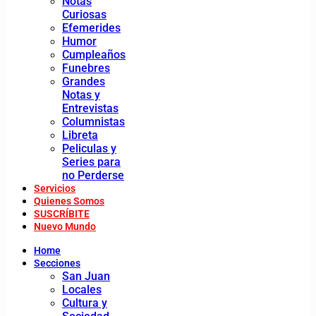
Notas
Curiosas
Efemerides
Humor
Cumpleaños
Funebres
Grandes
Notas y
Entrevistas
Columnistas
Libreta
Peliculas y
Series para
no Perderse
Servicios
Quienes Somos
SUSCRÍBITE
Nuevo Mundo
Home
Secciones
San Juan
Locales
Cultura y