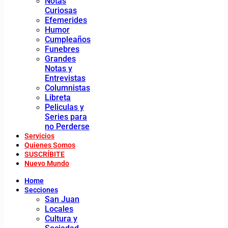
Notas
Curiosas
Efemerides
Humor
Cumpleaños
Funebres
Grandes
Notas y
Entrevistas
Columnistas
Libreta
Peliculas y
Series para
no Perderse
Servicios
Quienes Somos
SUSCRÍBITE
Nuevo Mundo
Home
Secciones
San Juan
Locales
Cultura y