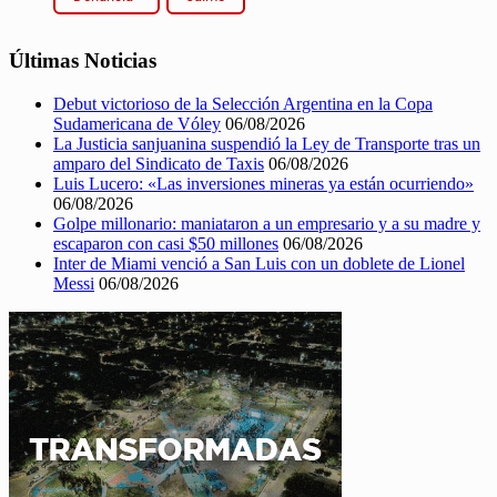
Últimas Noticias
Debut victorioso de la Selección Argentina en la Copa
Sudamericana de Vóley
06/08/2026
La Justicia sanjuanina suspendió la Ley de Transporte tras un
amparo del Sindicato de Taxis
06/08/2026
Luis Lucero: «Las inversiones mineras ya están ocurriendo»
06/08/2026
Golpe millonario: maniataron a un empresario y a su madre y
escaparon con casi $50 millones
06/08/2026
Inter de Miami venció a San Luis con un doblete de Lionel
Messi
06/08/2026