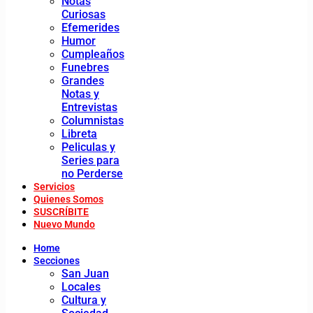
Notas
Curiosas
Efemerides
Humor
Cumpleaños
Funebres
Grandes
Notas y
Entrevistas
Columnistas
Libreta
Peliculas y
Series para
no Perderse
Servicios
Quienes Somos
SUSCRÍBITE
Nuevo Mundo
Home
Secciones
San Juan
Locales
Cultura y